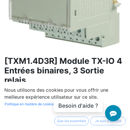
[TXM1.4D3R] Module TX-IO 4
Entrées binaires, 3 Sortie
relais
Nous utilisons des cookies pour vous offrir une
(0 avis)
meilleure expérience utilisateur sur ce site.
TXM1.4D3R 4 entrées logiques, signalisation par entrée
Politique en matière de cookies
Besoin d'aide ?
avec LED tricolore (vert, jaune, rouge), sans
dérogation local. 4 DI, configurables individuellement
Que les essentiels
Je suis d'accord
comme : Signal de message Impulsion de messages