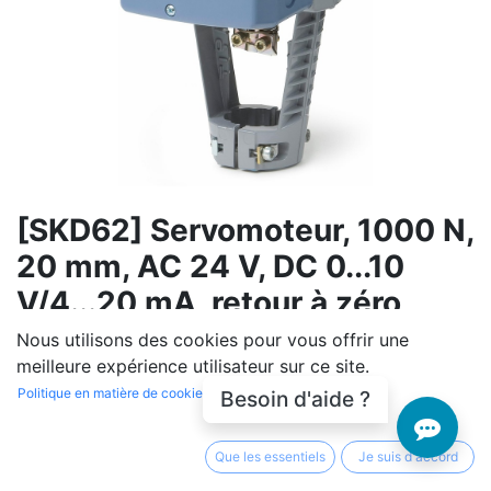
[SKD62] Servomoteur, 1000 N,
20 mm, AC 24 V, DC 0...10
V/4...20 mA, retour à zéro
Nous utilisons des cookies pour vous offrir une
(0 avis)
meilleure expérience utilisateur sur ce site.
Avec fonction de sécurité. Protection contre les
Politique en matière de cookies
Besoin d'aide ?
surcharges en fonction de la course, coupure
électronique en position de fin de course. Avec boîtier
Que les essentiels
Je suis d'accord
en aluminium coulé sous pression et collier pour