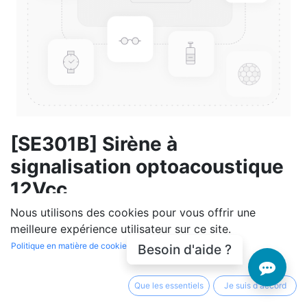
[SE301B] Sirène à
signalisation optoacoustique
12Vcc
Nous utilisons des cookies pour vous offrir une
(0 avis)
meilleure expérience utilisateur sur ce site.
48 840,00
DA
hors TVA
(
48 840,00
DA
/
Unité
)
Politique en matière de cookies
Besoin d'aide ?
En rupture de stock
Que les essentiels
Je suis d'accord
Soyez averti lorsque le produit est de nouveau en