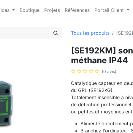
ices
Boutique
Projets
Références
Portail Client
Tous les produits
[SE192
[SE192KM] sond
méthane IP44
(0 avis)
Catalytique capteur en deu
du GPL (SE192KG).
Totalement insensible à ni
de détection professionnel. 
ou petites et moyennes ent
Alimenté directement p
Branchez l'ordinateur: 