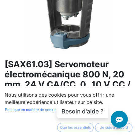
[SAX61.03] Servomoteur
électromécanique 800 N, 20
mm, 24 V CA/CC, 0…10 V CC /
4…20 mA, 30 s
Nous utilisons des cookies pour vous offrir une
meilleure expérience utilisateur sur ce site.
(0 avis)
Politique en matière de cookies
Besoin d'aide ?
Temps de réglage rapide. Réglage manuel, la position
pouvant être figée. Emplacement de montage pour
Que les essentiels
Je suis d'accord
contacteur auxiliaire et / ou module de fonction