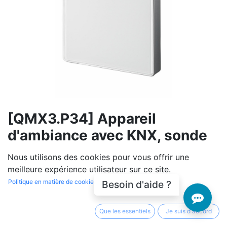
[QMX3.P34] Appareil
d'ambiance avec KNX, sonde
de température, écran
Nous utilisons des cookies pour vous offrir une
segmenté avec rétroéclairage,
meilleure expérience utilisateur sur ce site.
touches tactiles
Politique en matière de cookies
Besoin d'aide ?
(0 avis)
Que les essentiels
Je suis d'accord
Fonctions : Sonde de température Afficheur