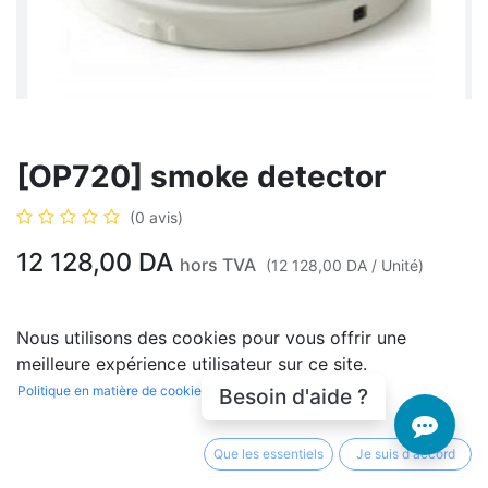
[OP720] smoke detector
(0 avis)
12 128,00
DA
hors TVA
(
12 128,00
DA
/
Unité
)
En rupture de stock
Nous utilisons des cookies pour vous offrir une
Soyez averti lorsque le produit est de nouveau en
meilleure expérience utilisateur sur ce site.
stock
Politique en matière de cookies
Besoin d'aide ?
Enregistrer pour plus tard
Que les essentiels
Je suis d'accord
Conditions générales