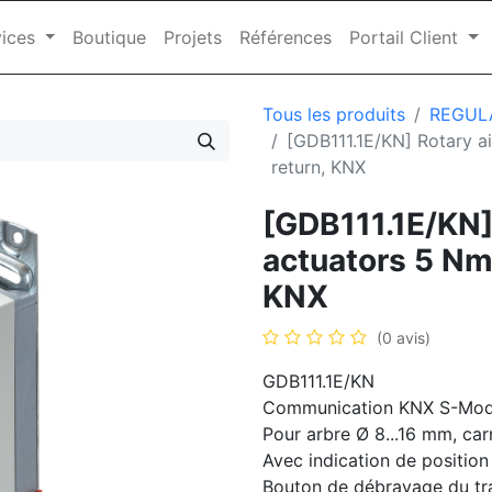
ices
Boutique
Projets
Références
Portail Client
Tous les produits
REGUL
[GDB111.1E/KN] Rotary a
return, KNX
[GDB111.1E/KN]
actuators 5 Nm,
KNX
(0 avis)
GDB111.1E/KN
Communication KNX S-Mod
Pour arbre Ø 8...16 mm, car
Avec indication de positio
Bouton de débrayage du tra