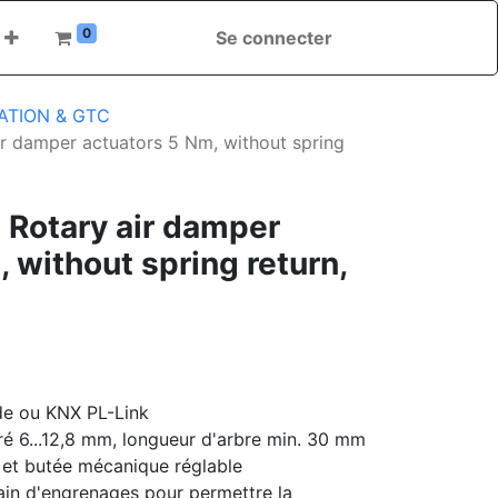
0
Se connecter
ATION & GTC
ir damper actuators 5 Nm, without spring
 Rotary air damper
 without spring return,
e ou KNX PL-Link
ré 6...12,8 mm, longueur d'arbre min. 30 mm
n et butée mécanique réglable
in d'engrenages pour permettre la