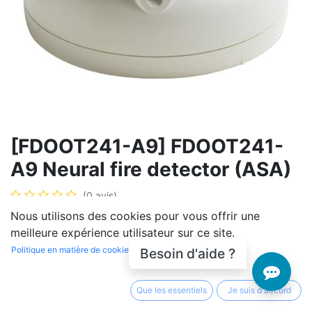
[FDOOT241-A9] FDOOT241-
A9 Neural fire detector (ASA)
(0 avis)
Nous utilisons des cookies pour vous offrir une
Pour la détection précoce des feux de flammes
meilleure expérience utilisateur sur ce site.
provoqués par la combustion de matières liquides et
Politique en matière de cookies
Besoin d'aide ?
solides, ainsi que des feux couvants. Pour une
détection précoce et fiable des incendies dans les
environnements présentant des phénomènes
Que les essentiels
Je suis d'accord
trompeurs.