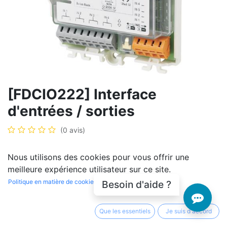
[FDCIO222] Interface
d'entrées / sorties
(0 avis)
– Pour la connexion de 4 contacts indépendants,
Nous utilisons des cookies pour vous offrir une
ouverts ou fermés libres de potentiel pour un message
meilleure expérience utilisateur sur ce site.
d'états techniques (par exemple, une commande de
Politique en matière de cookies
Besoin d'aide ?
porte ou de ventilation) ou pour l'activation d'une
alarme (par exemple, une alarme de sprinkleur) 4
entrées pour contacts de détecteur libres de potentiel.
Que les essentiels
Je suis d'accord
Les lignes d'entrée sont surveillées pour détecter toute