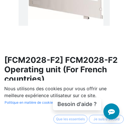
[FCM2028-F2] FCM2028-F2
Operating unit (For French
countries)
Nous utilisons des cookies pour vous offrir une
(0 avis)
meilleure expérience utilisateur sur ce site.
455 360,00
DA
hors TVA
(
455 360,00
DA
/
Unité
)
Politique en matière de cookies
Besoin d'aide ?
En rupture de stock
Que les essentiels
Je suis d'accord
Soyez averti lorsque le produit est de nouveau en