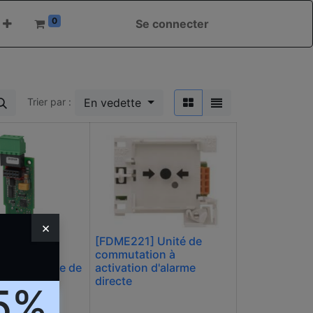
0
Se connecter
En vedette
Trier par :
×
[FDME221] Unité de
commutation à
S] Interface de
activation d'alarme
cation
directe
15%