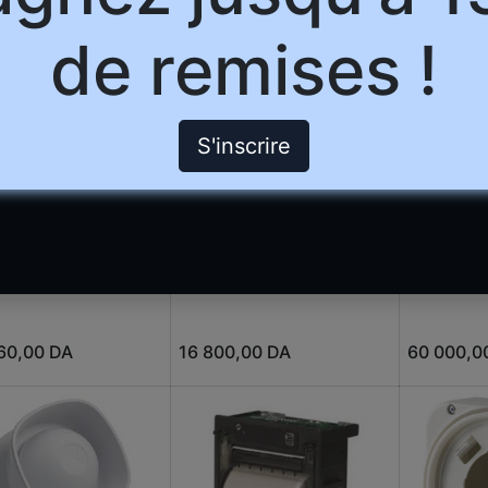
0,00
DA
5 600,00
DA
50 560,0
de remises !
S'inscrire
[FDM225-RP]
[FCA2001
M292] Perche
Déclencheur manuel
A1 RS232
copique
adressable
(isolated)
60,00
DA
16 800,00
DA
60 000,0