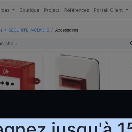
ices
Boutique
Projets
Références
Portail Client
ts
SECURITE INCENDIE
Accessoires
226-RG] FDM226-
[FDAI92] Indicateur
[FDCC221
nual call point
d'alarme - de surface
Communi
gnez jusqu'à 