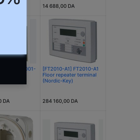
0
DA
14 688,00
DA
-A1] FCA2001-
[FT2010-A1] FT2010-A1
 module
Floor repeater terminal
(Nordic-Key)
0
DA
284 160,00
DA