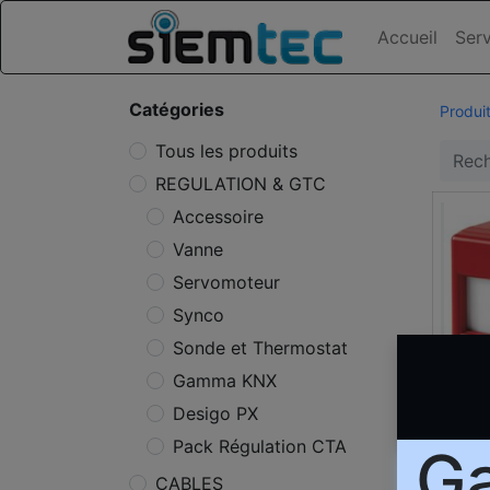
Accueil
Serv
Catégories
Produi
Tous les produits
REGULATION & GTC
Accessoire
Vanne
Servomoteur
Synco
Sonde et Thermostat
Gamma KNX
Desigo PX
[FDM
RG Ma
Pack Régulation CTA
Ga
CABLES